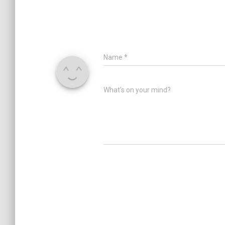
Name
*
What's on your mind?