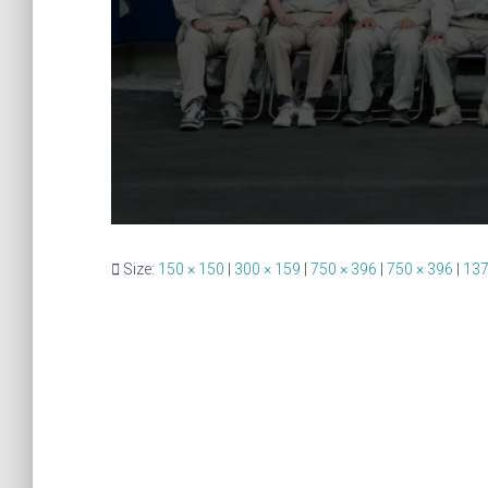
Size:
150 × 150
|
300 × 159
|
750 × 396
|
750 × 396
|
137