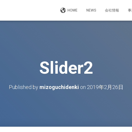
HOME
NEWS
会社情報
事
Slider2
Published by
mizoguchidenki
on
2019年2月26日