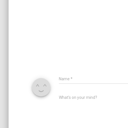
Name
*
What's on your mind?