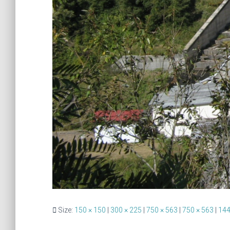
Size:
150 × 150
|
300 × 225
|
750 × 563
|
750 × 563
|
144