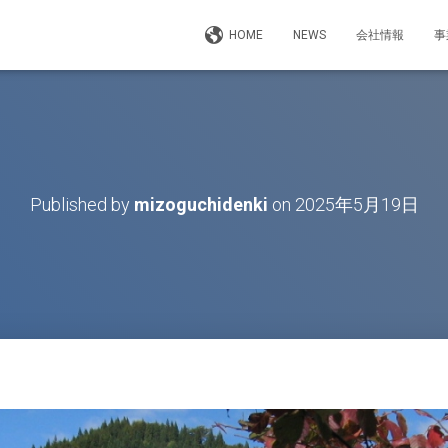
HOME
NEWS
会社情報
事
Published by
mizoguchidenki
on
2025年5月19日