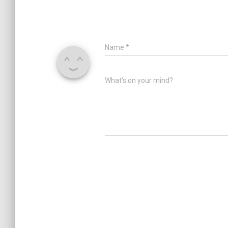
Name
*
What's on your mind?