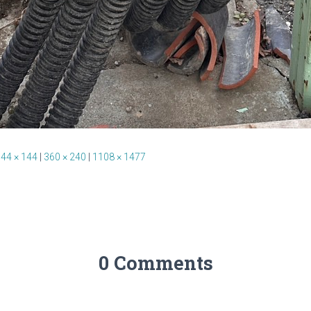
44 × 144
|
360 × 240
|
1108 × 1477
0 Comments