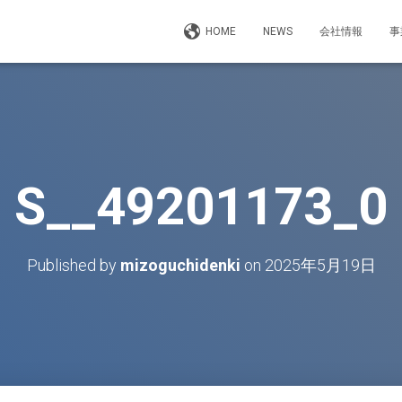
HOME
NEWS
会社情報
事
S__49201173_0
Published by
mizoguchidenki
on
2025年5月19日