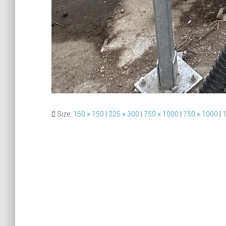
Size:
150 × 150
|
225 × 300
|
750 × 1000
|
750 × 1000
|
1