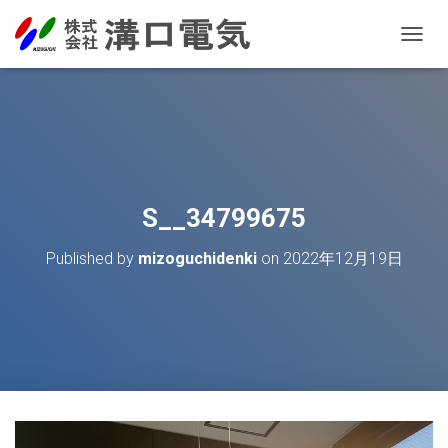
T
O
G
G
L
E
N
A
V
S__34799675
I
G
Published by
mizoguchidenki
on
2022年12月19日
A
T
I
O
N