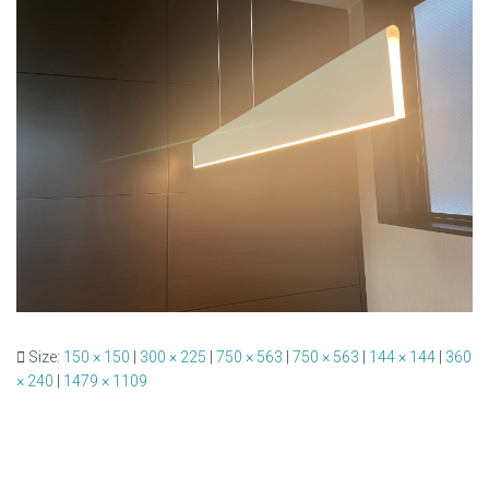
Size:
150 × 150
|
300 × 225
|
750 × 563
|
750 × 563
|
144 × 144
|
360
× 240
|
1479 × 1109