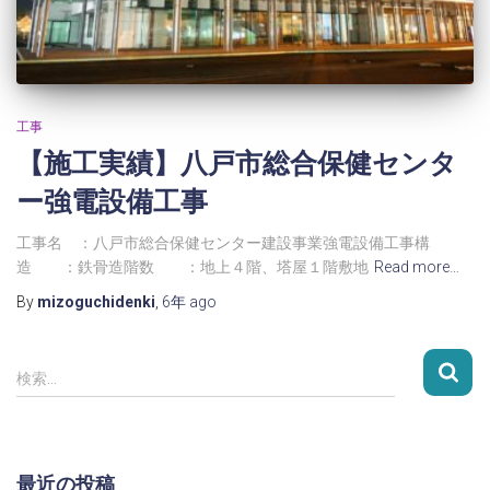
工事
【施工実績】八戸市総合保健センタ
ー強電設備工事
工事名 ：八戸市総合保健センター建設事業強電設備工事構
造 ：鉄骨造階数 ：地上４階、塔屋１階敷地
Read more…
By
mizoguchidenki
,
6年
ago
検索…
最近の投稿