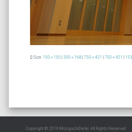
Size:
150 × 150
|
300 × 168
|
750 × 421
|
750 × 421
|
153
Copyright © 2019 MizoguchiDenki All Rights Reserved.