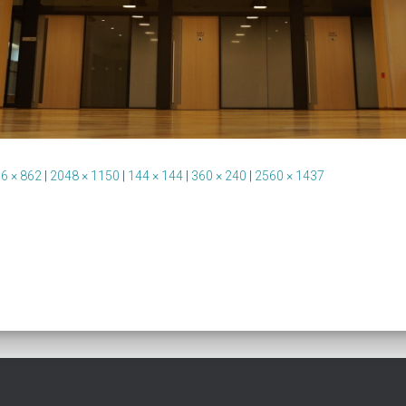
6 × 862
|
2048 × 1150
|
144 × 144
|
360 × 240
|
2560 × 1437