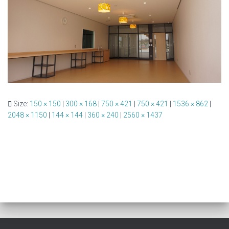
Size:
150 × 150
|
300 × 168
|
750 × 421
|
750 × 421
|
1536 × 862
|
2048 × 1150
|
144 × 144
|
360 × 240
|
2560 × 1437