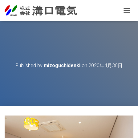
T
O
G
G
L
E
N
A
V
Published by
mizoguchidenki
on
2020年4月30日
I
G
A
T
I
O
N