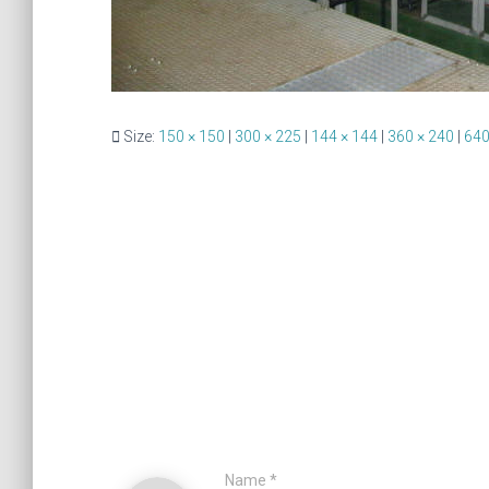
Size:
150 × 150
|
300 × 225
|
144 × 144
|
360 × 240
|
640
Name
*