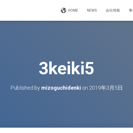
HOME
NEWS
会社情報
事
3keiki5
Published by
mizoguchidenki
on
2019年3月5日