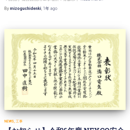
By
mizoguchidenki
,
1年
ago
NEWS
工事