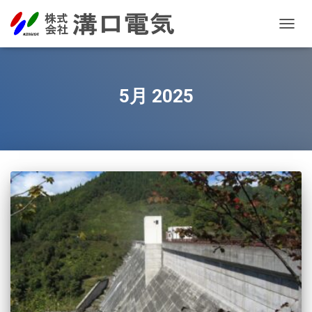
TOGG
NAVIG
5月 2025