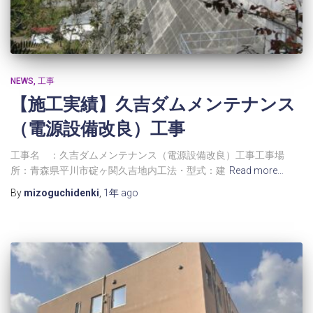
NEWS
工事
【施工実績】久吉ダムメンテナンス
（電源設備改良）工事
工事名 ：久吉ダムメンテナンス（電源設備改良）工事工事場
所：青森県平川市碇ヶ関久吉地内工法・型式：建
Read more…
By
mizoguchidenki
,
1年
ago