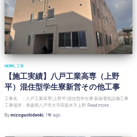
NEWS
工事
【施工実績】八戸工業高専（上野
平）混住型学生寮新営その他工事
工事名 ：八戸工業高専(上野平)混住型学生寮 新築電気設備工事
工事場所：青森県八戸市大字田面木字上野
Read more…
By
mizoguchidenki
,
1年
ago