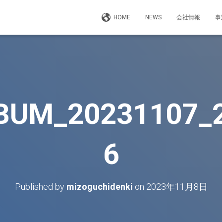
HOME
NEWS
会社情報
事
BUM_20231107_
6
Published by
mizoguchidenki
on
2023年11月8日