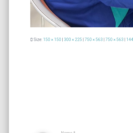
Size:
150 × 150
|
300 × 225
|
750 × 563
|
750 × 563
|
144
Name
*