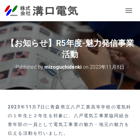
T
O
G
G
L
【お知らせ】R5年度-魅力発信事業
E
N
活動
A
V
Published by
mizoguchidenki
on
2023年11月8日
I
G
A
T
I
O
N
2023年11月7日に青森県立八戸工業高等学校の電気科
の１年生と２年生を対象に、八戸電気工事業協同組合
青年部の一員として電気工事業の魅力・地元の魅力を
伝える活動を行いました。