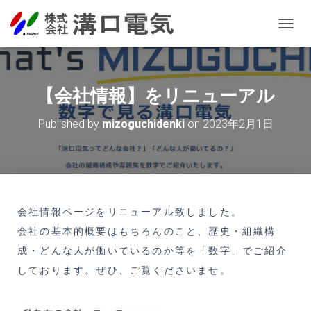
T
O
G
G
L
【会社情報】をリニューアル
E
N
Published by
mizoguchidenki
on
2023年2月1日
A
V
I
G
A
T
I
会社情報ページをリニューアル致しました。
O
会社の基本的概要はもちろんのこと、歴史・組織構
N
成・どんな人が働いているのか等を「数字」でご紹介
しております。ぜひ、ご覧くださいませ。