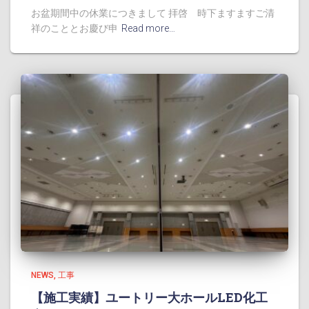
お盆期間中の休業につきまして 拝啓 時下ますますご清
祥のこととお慶び申
Read more…
NEWS
工事
【施工実績】ユートリー大ホールLED化工