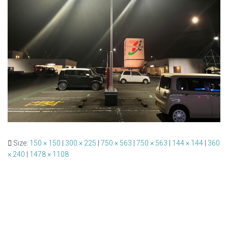
Size:
150 × 150
|
300 × 225
|
750 × 563
|
750 × 563
|
144 × 144
|
360
× 240
|
1478 × 1108