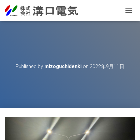
T
O
G
G
L
E
N
A
V
Published by
mizoguchidenki
on
2022年9月11日
I
G
A
T
I
O
N