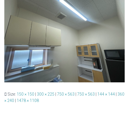
Size:
150 × 150
|
300 × 225
|
750 × 563
|
750 × 563
|
144 × 144
|
360
× 240
|
1478 × 1108