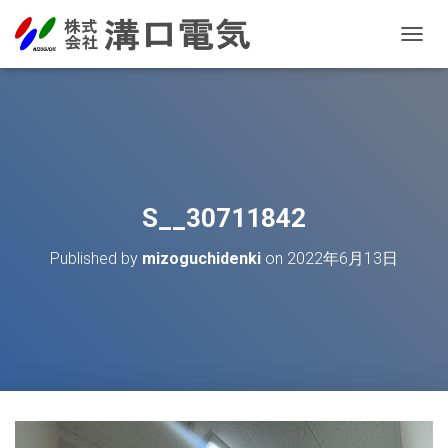
T
O
G
G
L
E
N
A
V
S__30711842
I
G
Published by
mizoguchidenki
on
2022年6月13日
A
T
I
O
N