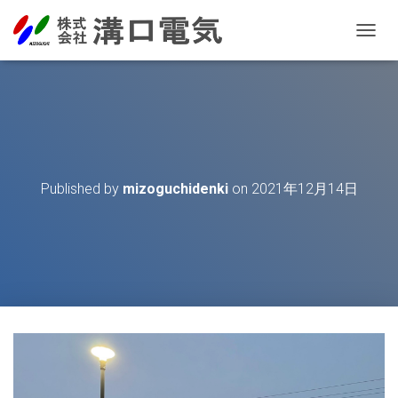
T
O
G
G
L
E
N
A
V
Published by
mizoguchidenki
on
2021年12月14日
I
G
A
T
I
O
N