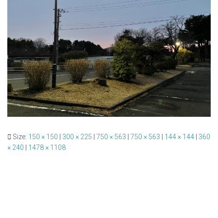
Size:
150 × 150
|
300 × 225
|
750 × 563
|
750 × 563
|
144 × 144
|
360
× 240
|
1478 × 1108