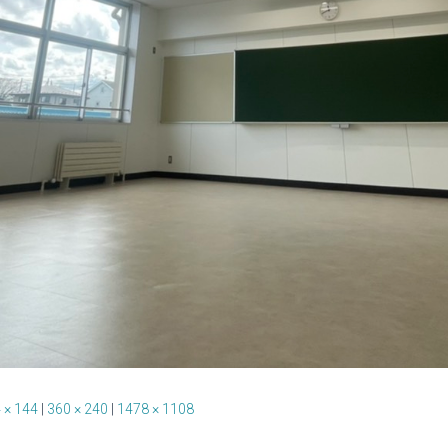
 × 144
|
360 × 240
|
1478 × 1108