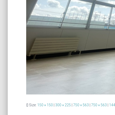
Size:
150 × 150
|
300 × 225
|
750 × 563
|
750 × 563
|
144