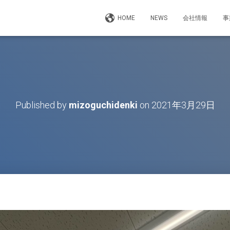
HOME
NEWS
会社情報
事
Published by
mizoguchidenki
on
2021年3月29日