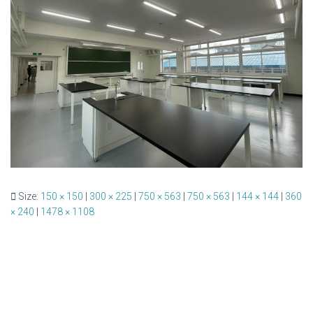
Size:
150 × 150
|
300 × 225
|
750 × 563
|
750 × 563
|
144 × 144
|
360
× 240
|
1478 × 1108