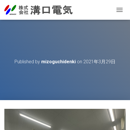
T
O
G
G
L
E
N
A
V
Published by
mizoguchidenki
on
2021年3月29日
I
G
A
T
I
O
N