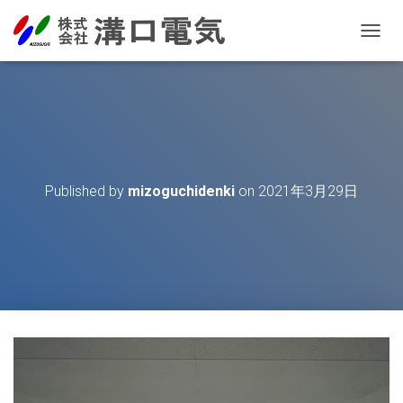
T
O
G
G
L
E
N
A
V
Published by
mizoguchidenki
on
2021年3月29日
I
G
A
T
I
O
N