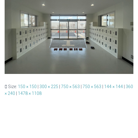
Size:
150 × 150
|
300 × 225
|
750 × 563
|
750 × 563
|
144 × 144
|
360
× 240
|
1478 × 1108