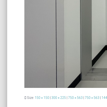
Size:
150 × 150
|
300 × 225
|
750 × 563
|
750 × 563
|
144