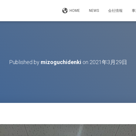
HOME
NEWS
会社情報
事
Published by
mizoguchidenki
on
2021年3月29日