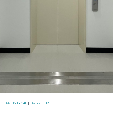
 × 144
|
360 × 240
|
1478 × 1108