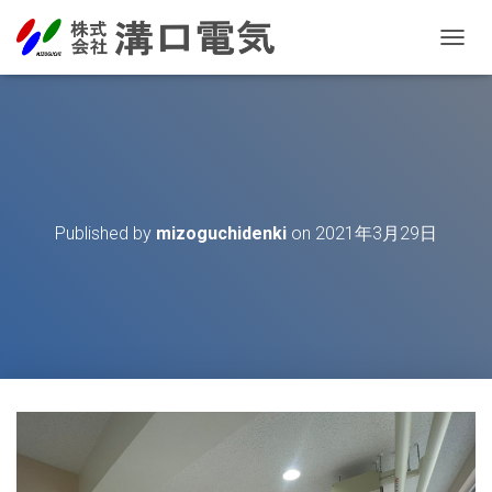
T
O
G
G
L
E
N
A
V
Published by
mizoguchidenki
on
2021年3月29日
I
G
A
T
I
O
N