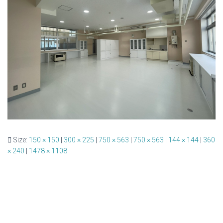
Size:
150 × 150
|
300 × 225
|
750 × 563
|
750 × 563
|
144 × 144
|
360
× 240
|
1478 × 1108