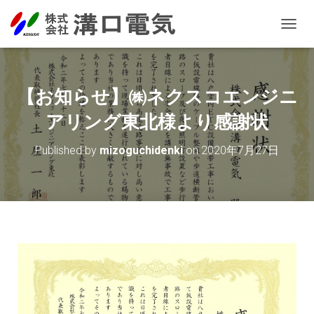
T
O
G
G
L
【お知らせ】㈱ネクスコエンジニ
E
N
アリング東北様より感謝状
A
V
Published by
mizoguchidenki
on
2020年7月27日
I
G
A
T
I
O
N