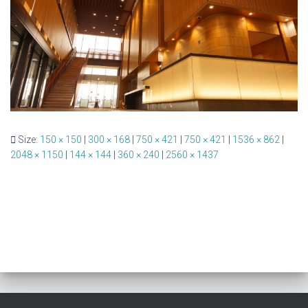
Size:
150 × 150
|
300 × 168
|
750 × 421
|
750 × 421
|
1536 × 862
|
2048 × 1150
|
144 × 144
|
360 × 240
|
2560 × 1437