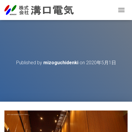
T
O
G
G
L
E
N
A
V
Published by
mizoguchidenki
on
2020年5月1日
I
G
A
T
I
O
N