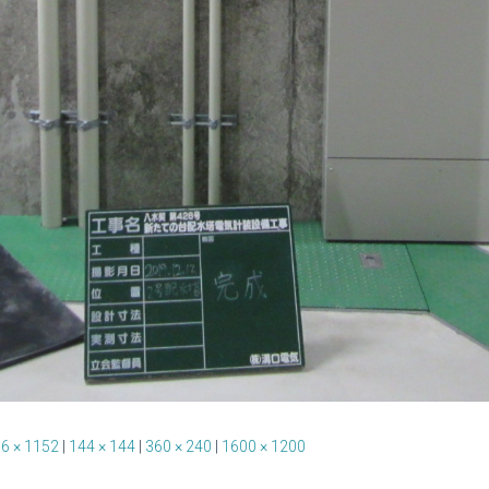
6 × 1152
|
144 × 144
|
360 × 240
|
1600 × 1200