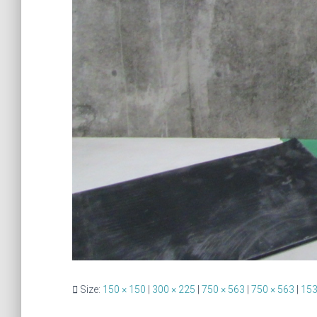
Size:
150 × 150
|
300 × 225
|
750 × 563
|
750 × 563
|
153