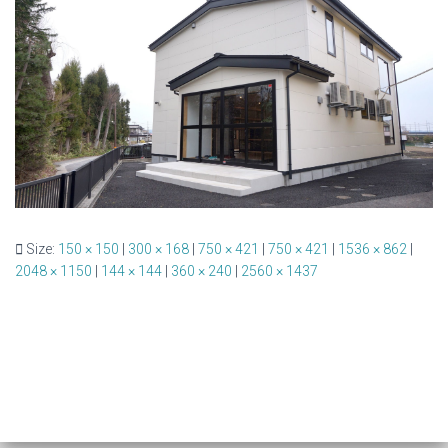
Size:
150 × 150
|
300 × 168
|
750 × 421
|
750 × 421
|
1536 × 862
|
2048 × 1150
|
144 × 144
|
360 × 240
|
2560 × 1437