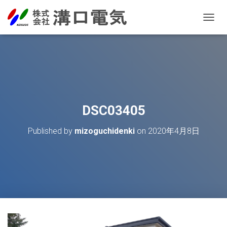
T
O
G
G
L
E
N
A
V
DSC03405
I
G
Published by
mizoguchidenki
on
2020年4月8日
A
T
I
O
N