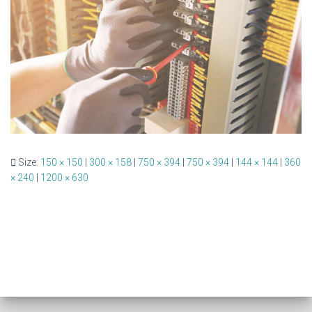
Size:
150 × 150
|
300 × 158
|
750 × 394
|
750 × 394
|
144 × 144
|
360
× 240
|
1200 × 630