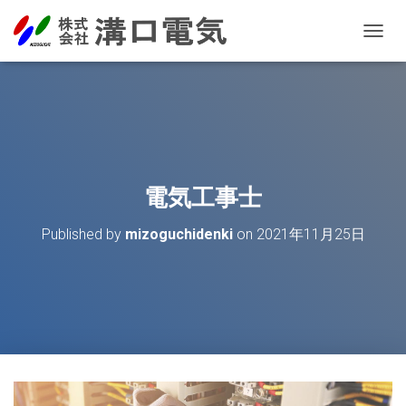
T
O
G
G
L
E
N
A
V
電気工事士
I
G
Published by
mizoguchidenki
on
2021年11月25日
A
T
I
O
N